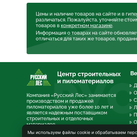
Цены и наличие товаров на сайте и в гип
различаться. Пожалуйста, уточняйте стои
товаров в
конкретном магазине
.
Информация о товарах на сайте обновляе
отличаться для таких же товаров, проданн
Ве
Центр строительных
РУС
и пиломатериалов
Д
О
Компания «Русский Лес» занимается
С
производством и продажей
пиломатериалов уже более 10 лет и
Л
является надежным поставщиком
П
строительных и отделочных
О
материалов.
П
Мы используем файлы cookie и обрабатываем перс
О компании
Т