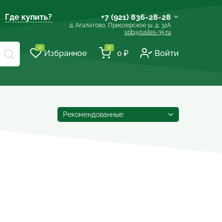
Где купить?
+7 (921) 836-28-28
д. Агалатово, Приозерское ш. д. 32А
spb@rusles-35.ru
+7 (903) 684-62-00
0
0
Избранное
0 ₽
Войти
+7 (921) 837-16-16
spb@les-35.ru
+7 (921) 148-51-51
+7 (931) 957-00-09
Рекомендованные