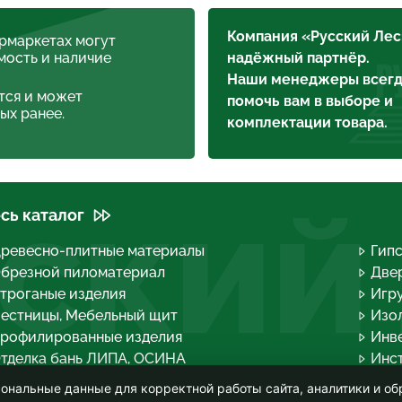
Компания «Русский Лес
ермаркетах могут
мость и наличие
надёжный партнёр.
Наши менеджеры всегд
тся и может
помочь вам в выборе и
ых ранее.
комплектации товара.
сь каталог
СКИЙ
ревесно-плитные материалы
Гип
брезной пиломатериал
Двер
троганые изделия
Игру
естницы, Мебельный щит
Изо
рофилированные изделия
Инв
тделка бань ЛИПА, ОСИНА
Инс
огонажные изделия
Кров
ональные данные для корректной работы сайта, аналитики и об
опливные брикеты, Дрова группа
Лако