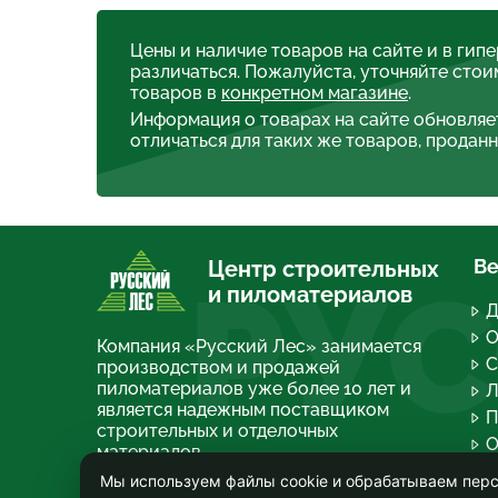
Цены и наличие товаров на сайте и в гип
различаться. Пожалуйста, уточняйте стои
товаров в
конкретном магазине
.
Информация о товарах на сайте обновляе
отличаться для таких же товаров, проданн
Ве
Центр строительных
РУС
и пиломатериалов
Д
О
Компания «Русский Лес» занимается
С
производством и продажей
пиломатериалов уже более 10 лет и
Л
является надежным поставщиком
П
строительных и отделочных
О
материалов.
П
Мы используем файлы cookie и обрабатываем перс
О компании
Т