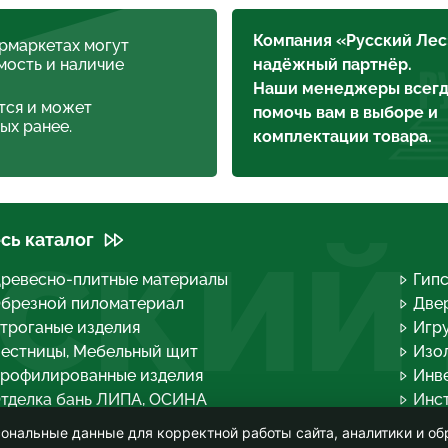
Компания «Русский Лес
ермаркетах могут
мость и наличие
надёжный партнёр.
Наши менеджеры всегд
тся и может
помочь вам в выборе и
ых ранее.
комплектации товара.
сь каталог
СКИЙ
ревесно-плитные материалы
Гип
брезной пиломатериал
Двер
троганые изделия
Игру
естницы, Мебельный щит
Изо
рофилированные изделия
Инв
тделка бань ЛИПА, ОСИНА
Инс
огонажные изделия
Кров
ональные данные для корректной работы сайта, аналитики и об
опливные брикеты, Дрова группа
Лако