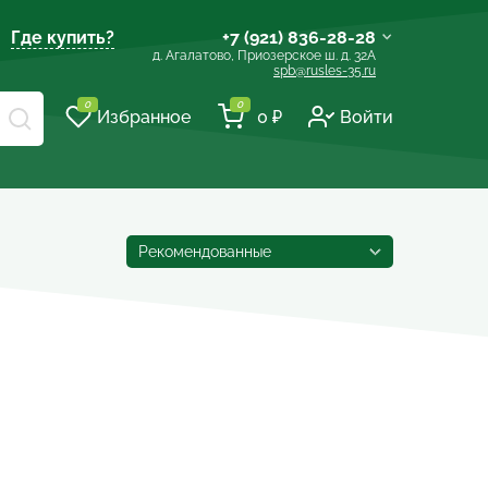
Где купить?
+7 (921) 836-28-28
д. Агалатово, Приозерское ш. д. 32А
spb@rusles-35.ru
+7 (903) 684-62-00
0
0
Избранное
0 ₽
Войти
+7 (921) 837-16-16
spb@les-35.ru
+7 (921) 148-51-51
+7 (931) 957-00-09
Рекомендованные