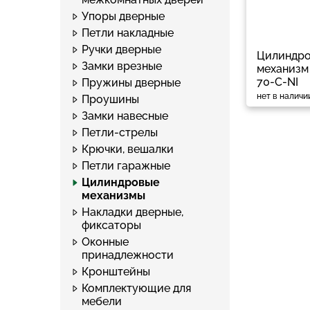
Упоры дверные
Петли накладные
Ручки дверные
Цилиндр
Замки врезные
механизм 
70-С-NI
Пружины дверные
нет в наличи
Проушины
Замки навесные
Петли-стрелы
Крючки, вешалки
Петли гаражные
Цилиндровые
механизмы
Накладки дверные,
фиксаторы
Оконные
принадлежности
Кронштейны
Комплектующие для
мебели