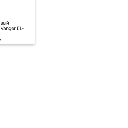
овый
Vanger EL-
и