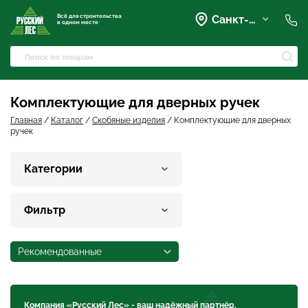
Всё для строительства
Санкт-Петербург
в одном месте
+7 (921) 836-28-28
spb@rusles-35.ru
+7 (903) 684-62-00
+7 (921) 837-16-16
Комплектующие для дверных ручек
Вартемяги, Колхозная улица,
42
Главная
/
Каталог
/
Скобяные изделия
/
Комплектующие для дверных
spb@les-35.ru
ручек
+7 (921) 148-51-51
+7 (931) 957-00-09
Категории
Фильтр
Рекомендованные
Компания «Русский Лес» - ваш надёжный партнёр.