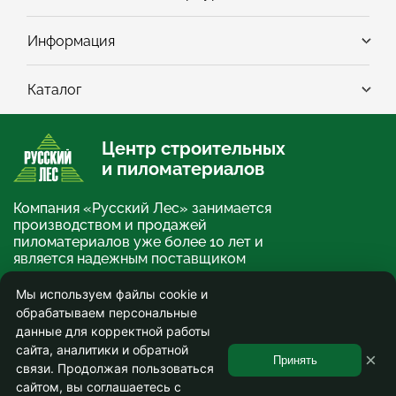
Информация
Каталог
Центр строительных
и пиломатериалов
Компания «Русский Лес» занимается
производством и продажей
пиломатериалов уже более 10 лет и
является надежным поставщиком
строительных и отделочных
материалов.
Мы используем файлы cookie и
обрабатываем персональные
×
О компании
данные для корректной работы
сайта, аналитики и обратной
© ООО «Русский Лес» 2013-2026. Информация на сайте не является публичной
×
офертой и носит ознакомительный характер.
Принять
связи. Продолжая пользоваться
Используя сайт, вы соглашаетесь на сбор и обработку персональных данных.
Соглашение на обработку персональных данных
.
сайтом, вы соглашаетесь с