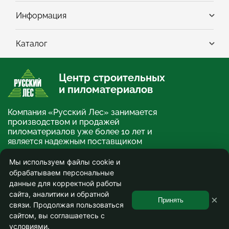
Информация
Каталог
Центр строительных
и пиломатериалов
Компания «Русский Лес» занимается
производством и продажей
пиломатериалов уже более 10 лет и
является надежным поставщиком
строительных и отделочных
материалов.
Мы используем файлы cookie и
обрабатываем персональные
×
О компании
данные для корректной работы
сайта, аналитики и обратной
© ООО «Русский Лес» 2013-2026. Информация на сайте не является публичной
×
офертой и носит ознакомительный характер.
Принять
связи. Продолжая пользоваться
Используя сайт, вы соглашаетесь на сбор и обработку персональных данных.
Соглашение на обработку персональных данных
.
сайтом, вы соглашаетесь с
условиями.
0