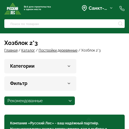
Всё для строительства
Санкт-Петербург
в одном месте
+7 (921) 836-28-28
spb@rusles-35.ru
+7 (903) 684-62-00
+7 (921) 837-16-16
Хозблок 2*3
Вартемяги, Колхозная улица,
42
Главная
/
Каталог
/
Постройки деревянные
/
Хозблок 2*3
spb@les-35.ru
+7 (921) 148-51-51
Категории
+7 (931) 957-00-09
Фильтр
Рекомендованные
Компания «Русский Лес» - ваш надёжный партнёр.
Наши менеджеры всегда готовы помочь вам в выборе и