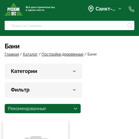
Всё для строительства
Санкт-Петербург
в одном месте
+7 (921) 836-28-28
spb@rusles-35.ru
+7 (903) 684-62-00
+7 (921) 837-16-16
Бани
Вартемяги, Колхозная улица,
42
Главная
/
Каталог
/
Постройки деревянные
/
Бани
spb@les-35.ru
+7 (921) 148-51-51
Категории
+7 (931) 957-00-09
Фильтр
Рекомендованные