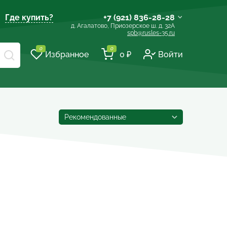
Где купить?
+7 (921) 836-28-28
д. Агалатово, Приозерское ш. д. 32А
spb@rusles-35.ru
+7 (903) 684-62-00
0
0
Избранное
0 ₽
Войти
+7 (921) 837-16-16
spb@les-35.ru
+7 (921) 148-51-51
+7 (931) 957-00-09
Рекомендованные