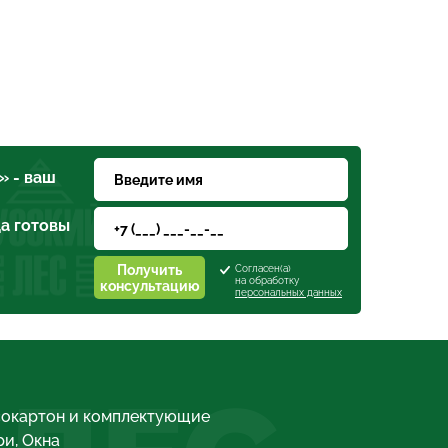
» - ваш
а готовы
Получить
Согласен(а)
на обработку
консультацию
персональных данных
сокартон и комплектующие
и, Окна