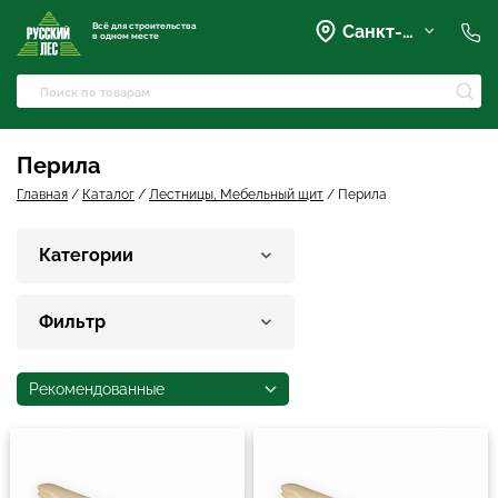
Всё для строительства
Санкт-Петербург
в одном месте
+7 (921) 836-28-28
spb@rusles-35.ru
+7 (903) 684-62-00
+7 (921) 837-16-16
Перила
Вартемяги, Колхозная улица,
42
Главная
/
Каталог
/
Лестницы, Мебельный щит
/
Перила
spb@les-35.ru
+7 (921) 148-51-51
Категории
+7 (931) 957-00-09
Фильтр
Рекомендованные