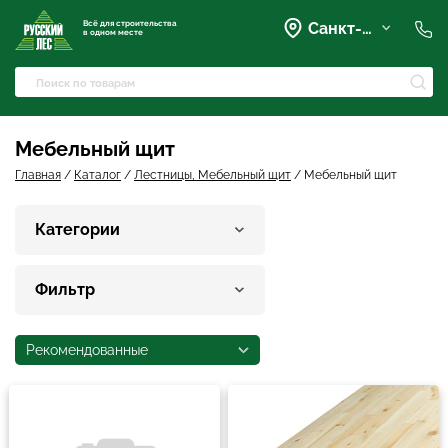
Всё для строительства
Санкт-Петербург
в одном месте
+7 (921) 836-28-28
spb@rusles-35.ru
+7 (903) 684-62-00
+7 (921) 837-16-16
Мебельный щит
Вартемяги, Колхозная улица,
42
Главная
/
Каталог
/
Лестницы, Мебельный щит
/
Мебельный щит
spb@les-35.ru
+7 (921) 148-51-51
Категории
+7 (931) 957-00-09
Фильтр
Рекомендованные