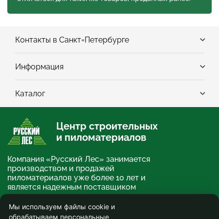
Контакты в Санкт=Петербурге
Информация
Каталог
Центр строительных
и пиломатериалов
Компания «Русский Лес» занимается
производством и продажей
пиломатериалов уже более 10 лет и
является надежным поставщиком
строительных и отделочных
материалов.
Мы используем файлы cookie и
обрабатываем персональные