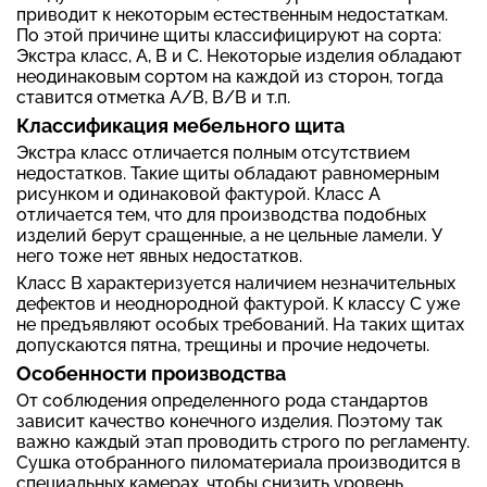
приводит к некоторым естественным недостаткам.
По этой причине щиты классифицируют на сорта:
Экстра класс, A, B и C. Некоторые изделия обладают
неодинаковым сортом на каждой из сторон, тогда
ставится отметка A/B, B/B и т.п.
Классификация мебельного щита
Экстра класс отличается полным отсутствием
недостатков. Такие щиты обладают равномерным
рисунком и одинаковой фактурой. Класс А
отличается тем, что для производства подобных
изделий берут сращенные, а не цельные ламели. У
него тоже нет явных недостатков.
Класс В характеризуется наличием незначительных
дефектов и неоднородной фактурой. К классу С уже
не предъявляют особых требований. На таких щитах
допускаются пятна, трещины и прочие недочеты.
Особенности производства
От соблюдения определенного рода стандартов
зависит качество конечного изделия. Поэтому так
важно каждый этап проводить строго по регламенту.
Сушка отобранного пиломатериала производится в
специальных камерах, чтобы снизить уровень