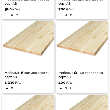
сорт АВ
сорт АВ
960
700
₽/шт.
₽/шт.
-
+
-
+
Мебельный Щит 400*2500*18
Мебельный Щит 250*1200*18
сорт АВ
сорт АВ
1 230
400
₽/шт.
₽/шт.
-
+
-
+