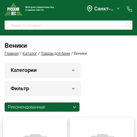
Всё для строительства
Санкт-Петербург
в одном месте
+7 (921) 836-28-28
spb@rusles-35.ru
+7 (903) 684-62-00
+7 (921) 837-16-16
Веники
Вартемяги, Колхозная улица,
42
Главная
/
Каталог
/
Товары для бани
/
Веники
spb@les-35.ru
+7 (921) 148-51-51
Категории
+7 (931) 957-00-09
Фильтр
Рекомендованные