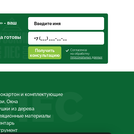
» - ваш
а готовы
Получить
Согласен(а)
на обработку
консультацию
персональных данных
 ЛЕС
сокартон и комплектующие
и, Окна
шки из дерева
ляционные материалы
ентарь
трумент