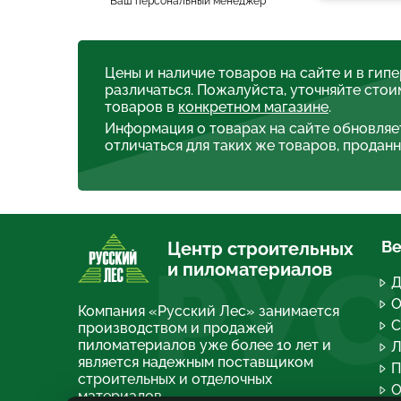
Ваш персональный менеджер
Цены и наличие товаров на сайте и в гип
различаться. Пожалуйста, уточняйте стои
товаров в
конкретном магазине
.
Информация о товарах на сайте обновляе
отличаться для таких же товаров, проданн
Ве
Центр строительных
РУС
и пиломатериалов
Д
О
Компания «Русский Лес» занимается
С
производством и продажей
пиломатериалов уже более 10 лет и
Л
является надежным поставщиком
П
строительных и отделочных
О
материалов.