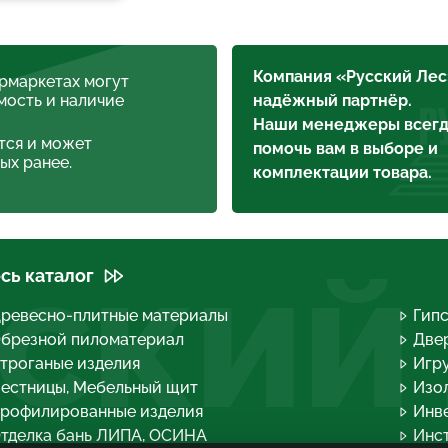
Компания «Русский Лес
ермаркетах могут
мость и наличие
надёжный партнёр.
Наши менеджеры всегд
тся и может
помочь вам в выборе и
ых ранее.
комплектации товара.
сь каталог
СКИЙ
ревесно-плитные материалы
Гип
брезной пиломатериал
Двер
троганые изделия
Игру
естницы, Мебельный щит
Изо
рофилированные изделия
Инв
тделка бань ЛИПА, ОСИНА
Инс