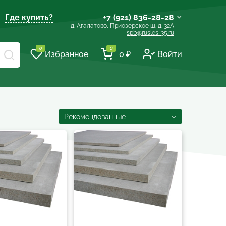
Где купить?
+7 (921) 836-28-28
д. Агалатово, Приозерское ш. д. 32А
spb@rusles-35.ru
+7 (903) 684-62-00
0
0
Избранное
0 ₽
Войти
+7 (921) 837-16-16
spb@les-35.ru
+7 (921) 148-51-51
+7 (931) 957-00-09
Рекомендованные