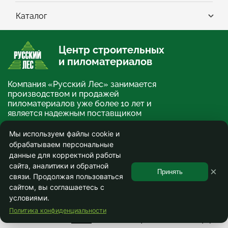
Каталог
Центр строительных
и пиломатериалов
Компания «Русский Лес» занимается
производством и продажей
пиломатериалов уже более 10 лет и
является надежным поставщиком
строительных и отделочных
материалов.
Мы используем файлы cookie и
обрабатываем персональные
×
О компании
данные для корректной работы
сайта, аналитики и обратной
© ООО «Русский Лес» 2013-2026. Информация на сайте не является публичной
×
офертой и носит ознакомительный характер.
Принять
связи. Продолжая пользоваться
Используя сайт, вы соглашаетесь на сбор и обработку персональных данных.
Соглашение на обработку персональных данных
.
сайтом, вы соглашаетесь с
условиями.
0
Политика конфиденциальности
Главная
Каталог
Корзина
Профиль