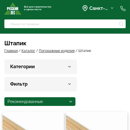
Всё для строительства
Санкт-Петербург
в одном месте
+7 (921) 836-28-28
spb@rusles-35.ru
+7 (903) 684-62-00
+7 (921) 837-16-16
Штапик
Вартемяги, Колхозная улица,
42
Главная
/
Каталог
/
Погонажные изделия
/
Штапик
spb@les-35.ru
+7 (921) 148-51-51
Категории
+7 (931) 957-00-09
Фильтр
Рекомендованные