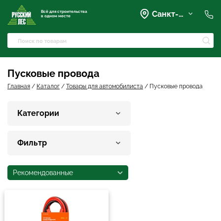
Всё для строительства
Санкт-Петербург
в одном месте
+7 (921) 836-28-28
spb@rusles-35.ru
+7 (903) 684-62-00
+7 (921) 837-16-16
Пусковые провода
Вартемяги, Колхозная улица,
42
Главная
/
Каталог
/
Товары для автомобилиста
/
Пусковые провода
spb@les-35.ru
+7 (921) 148-51-51
Категории
+7 (931) 957-00-09
Фильтр
Рекомендованные