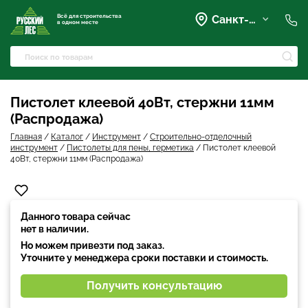
Всё для строительства
Санкт-Петербург
в одном месте
+7 (921) 836-28-28
spb@rusles-35.ru
+7 (903) 684-62-00
+7 (921) 837-16-16
Пистолет клеевой 40Вт, стержни 11мм
Вартемяги, Колхозная улица,
(Распродажа)
42
spb@les-35.ru
Главная
/
Каталог
/
Инструмент
/
Строительно-отделочный
+7 (921) 148-51-51
инструмент
/
Пистолеты для пены, герметика
/
Пистолет клеевой
+7 (931) 957-00-09
40Вт, стержни 11мм (Распродажа)
Данного товара сейчас
нет в наличии.
Но можем привезти под заказ.
Уточните у менеджера сроки поставки и стоимость.
Получить консультацию