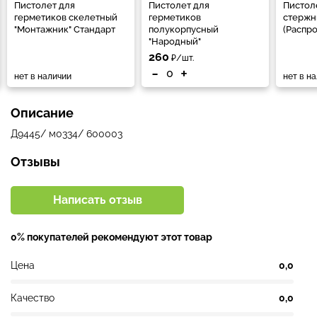
Пистолет для
Пистолет для
Пистол
герметиков скелетный
герметиков
стержн
"Монтажник" Стандарт
полукорпусный
(Распр
"Народный"
260
₽/шт.
-
+
нет в наличии
нет в н
Описание
Д9445/ м0334/ 600003
Отзывы
Написать отзыв
0% покупателей рекомендуют этот товар
Цена
0,0
Качество
0,0