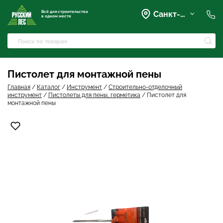
Всё для строительства
Санкт-Петербург
в одном месте
+7 (921) 836-28-28
spb@rusles-35.ru
+7 (903) 684-62-00
+7 (921) 837-16-16
Пистолет для монтажной пены
Вартемяги, Колхозная улица,
42
Главная
/
Каталог
/
Инструмент
/
Строительно-отделочный
spb@les-35.ru
инструмент
/
Пистолеты для пены, герметика
/
Пистолет для
+7 (921) 148-51-51
монтажной пены
+7 (931) 957-00-09