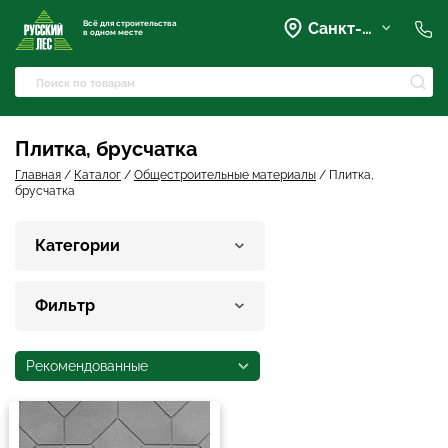
Всё для строительства
Санкт-Петербург
в одном месте
+7 (921) 836-28-28
spb@rusles-35.ru
+7 (903) 684-62-00
+7 (921) 837-16-16
Плитка, брусчатка
Вартемяги, Колхозная улица,
42
Главная
/
Каталог
/
Общестроительные материалы
/
Плитка,
spb@les-35.ru
брусчатка
+7 (921) 148-51-51
+7 (931) 957-00-09
Категории
Фильтр
Рекомендованные