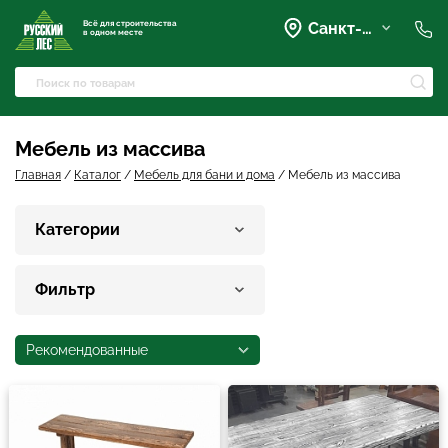
Всё для строительства
Санкт-Петербург
в одном месте
+7 (921) 836-28-28
spb@rusles-35.ru
+7 (903) 684-62-00
+7 (921) 837-16-16
Мебель из массива
Вартемяги, Колхозная улица,
42
Главная
/
Каталог
/
Мебель для бани и дома
/
Мебель из массива
spb@les-35.ru
+7 (921) 148-51-51
Категории
+7 (931) 957-00-09
Фильтр
Рекомендованные