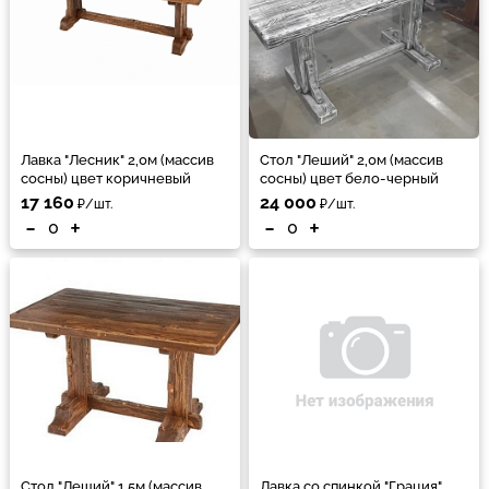
Лавка "Лесник" 2,0м (массив
Стол "Леший" 2,0м (массив
сосны) цвет коричневый
сосны) цвет бело-черный
17 160
24 000
₽/шт.
₽/шт.
-
+
-
+
Стол "Леший" 1,5м (массив
Лавка со спинкой "Грация"