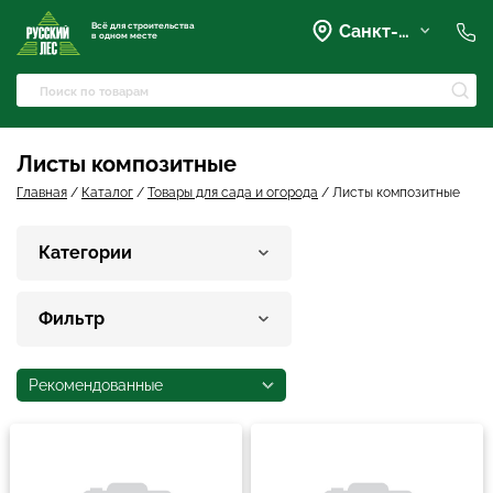
Всё для строительства
Санкт-Петербург
в одном месте
+7 (921) 836-28-28
spb@rusles-35.ru
+7 (903) 684-62-00
+7 (921) 837-16-16
Листы композитные
Вартемяги, Колхозная улица,
42
Главная
/
Каталог
/
Товары для сада и огорода
/
Листы композитные
spb@les-35.ru
+7 (921) 148-51-51
Категории
+7 (931) 957-00-09
Фильтр
Рекомендованные