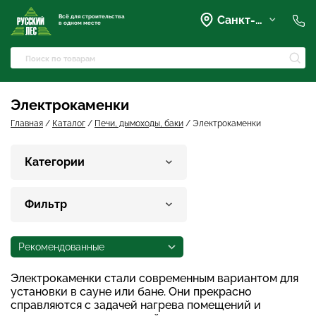
Всё для строительства
Санкт-Петербург
в одном месте
+7 (921) 836-28-28
spb@rusles-35.ru
+7 (903) 684-62-00
+7 (921) 837-16-16
Электрокаменки
Вартемяги, Колхозная улица,
42
Главная
/
Каталог
/
Печи, дымоходы, баки
/
Электрокаменки
spb@les-35.ru
+7 (921) 148-51-51
Категории
+7 (931) 957-00-09
Фильтр
Рекомендованные
Электрокаменки стали современным вариантом для
установки в сауне или бане. Они прекрасно
справляются с задачей нагрева помещений и