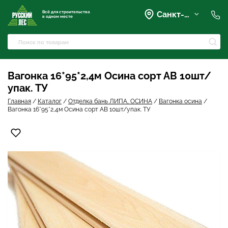
Всё для строительства
Санкт-Петербург
в одном месте
+7 (921) 836-28-28
spb@rusles-35.ru
+7 (903) 684-62-00
+7 (921) 837-16-16
Вагонка 16*95*2,4м Осина сорт АВ 10шт/
Вартемяги, Колхозная улица,
упак. ТУ
42
spb@les-35.ru
Главная
/
Каталог
/
Отделка бань ЛИПА, ОСИНА
/
Вагонка осина
/
+7 (921) 148-51-51
Вагонка 16*95*2,4м Осина сорт АВ 10шт/упак. ТУ
+7 (931) 957-00-09