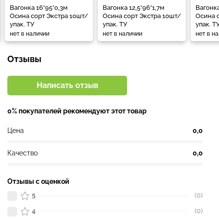
Вагонка 16*95*0,3м
Вагонка 12,5*96*1,7м
Вагонка
Осина сорт Экстра 10шт/
Осина сорт Экстра 10шт/
Осина 
упак. ТУ
упак. ТУ
упак. Т
нет в наличии
нет в наличии
нет в н
Отзывы
Написать отзыв
0% покупателей рекомендуют этот товар
Цена
0,0
Качество
0,0
Отзывы с оценкой
5
(0)
4
(0)