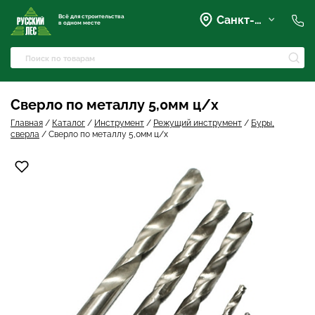
Всё для строительства
Санкт-Петербург
в одном месте
+7 (921) 836-28-28
spb@rusles-35.ru
+7 (903) 684-62-00
+7 (921) 837-16-16
Сверло по металлу 5,0мм ц/х
Вартемяги, Колхозная улица,
42
Главная
/
Каталог
/
Инструмент
/
Режущий инструмент
/
Буры,
spb@les-35.ru
сверла
/
Сверло по металлу 5,0мм ц/х
+7 (921) 148-51-51
+7 (931) 957-00-09