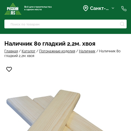
Всё для строительства
Санкт-Петербург
в одном месте
+7 (921) 836-28-28
spb@rusles-35.ru
+7 (903) 684-62-00
+7 (921) 837-16-16
Наличник 80 гладкий 2,2м. хвоя
Вартемяги, Колхозная улица,
42
Главная
/
Каталог
/
Погонажные изделия
/
Наличник
/
Наличник 80
spb@les-35.ru
гладкий 2,2м. хвоя
+7 (921) 148-51-51
+7 (931) 957-00-09