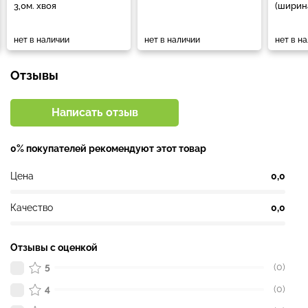
3,0м. хвоя
(ширина
нет в наличии
нет в наличии
нет в н
Отзывы
Написать отзыв
0% покупателей рекомендуют этот товар
Цена
0,0
Качество
0,0
Отзывы с оценкой
5
(0)
4
(0)