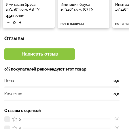
Имитация бруса
Имитация бруса
Имитац
19*196*3,0 м. АВ ТУ
19*146*3,5 м. (С) ТУ
19*126*
450
₽/шт.
-
+
нет в наличии
нет в н
Отзывы
Написать отзыв
0% покупателей рекомендуют этот товар
Цена
0,0
Качество
0,0
Отзывы с оценкой
5
(0)
4
(0)