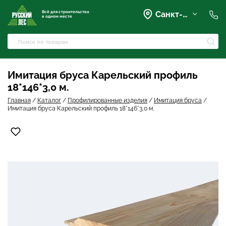
Всё для строительства
Санкт-Петербург
в одном месте
+7 (921) 836-28-28
spb@rusles-35.ru
+7 (903) 684-62-00
+7 (921) 837-16-16
Имитация бруса Карельский профиль
Вартемяги, Колхозная улица,
18*146*3,0 м.
42
spb@les-35.ru
Главная
/
Каталог
/
Профилированные изделия
/
Имитация бруса
/
+7 (921) 148-51-51
Имитация бруса Карельский профиль 18*146*3,0 м.
+7 (931) 957-00-09