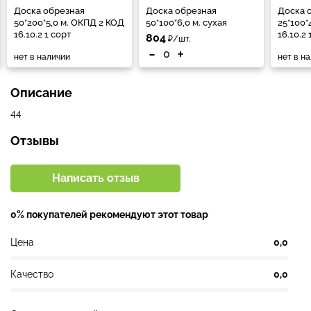
Доска обрезная
Доска обрезная
Доска 
50*200*5,0 м. ОКПД 2 КОД
50*100*6,0 м. сухая
25*100*
16.10.2 1 сорт
16.10.2 
804
₽/шт.
-
+
нет в наличии
нет в н
Описание
44
Отзывы
Написать отзыв
0% покупателей рекомендуют этот товар
Цена
0,0
Качество
0,0