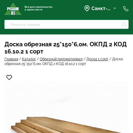
Всё для строительства
Санкт-Петербург
в одном месте
+7 (921) 836-28-28
spb@rusles-35.ru
+7 (903) 684-62-00
+7 (921) 837-16-16
Доска обрезная 25*150*6,0м. ОКПД 2 КОД
Вартемяги, Колхозная улица,
16.10.2 1 сорт
42
spb@les-35.ru
Главная
/
Каталог
/
Обрезной пиломатериал
/
Доска 1 сорт
/
Доска
+7 (921) 148-51-51
обрезная 25*150*6,0м. ОКПД 2 КОД 16.10.2 1 сорт
+7 (931) 957-00-09